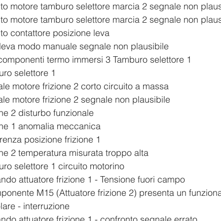
1		Circuito motore tamburo selettore marcia 2 segnale non plau
9		Circuito motore tamburo selettore marcia 2 segnale non plau
		Circuito contattore posizione leva
4		tasto leva modo manuale segnale non plausibile
	Relè componenti termo immersi 3 Tamburo selettore 1
Tamburo selettore 1
1  	Segnale motore frizione 2 corto circuito a massa
2  	Segnale motore frizione 2 segnale non plausibile
Frizione 2 disturbo funzionale
7		Frizione 1 anomalia meccanica
		Incoerenza posizione frizione 1
8		Frizione 2 temperatura misurata troppo alta
	Tamburo selettore 1 circuito motorino
C		Comando attuatore frizione 1 - Tensione fuori campo
			irregolare - interruzione		
2		Comando attuatore frizione 1 - confronto segnale errato