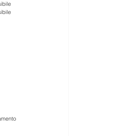
sibile
sibile