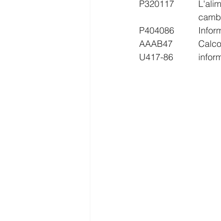
P320117		L'alimentazione di tensione del componente N15/13 (Centralina di comando 
			ca
P40408
AAAB47
U417-8