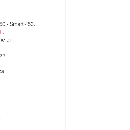
250 - Smart 453.
i.
nza
e
e