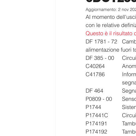
Aggiornamento:
2 nov 20
Al momento dell'uscit
con le relative defi
Questo è il risultato
DF 1781 - 72	Cambio marcia tamburo selettore 2 impossibilezione 2 tensione di 
alimentazione fuori t
DF 385
C40264 
C41786		Informazione multiplexer contatto freno secondario (incoerenza 			
			segn
DF 464
P0809 -
P1744	
P17441C 
P17419
P17419