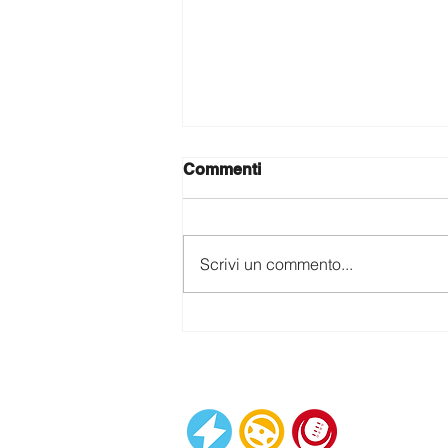
Commenti
Scrivi un commento...
Cambio automatico GM
T40-45