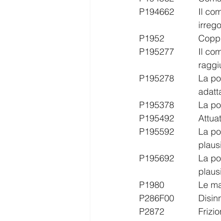
P194662		Il componente M15 (Attuatore frizione 2) presenta un funzionamento 		
			irr
P1952		
P195277		Il componente "connettore 1" non si apre correttamente. Impossibile 		
			rag
P195278		La posizione nominale del componente "connettore 1" non è raggiungibile - 
			ada
P19537
P19549
P195592		La posizione massima del componente "M14 attuatore frizione 1" non è 	
			pla
P195692		La posizione nominale del componente M15 (attuatore frizione 2) non è 	
			plau
P1980	
P286F00
P2872		