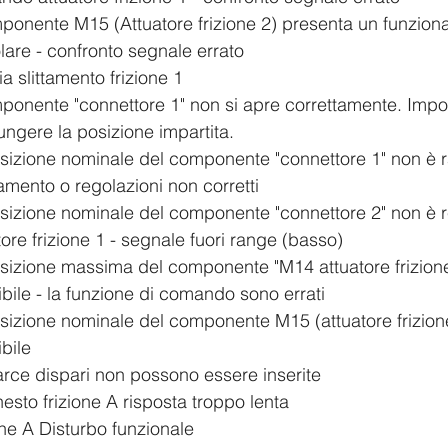
egolare - confronto segnale errato
Coppia slittamento frizione 1
giungere la posizione impartita.
ttamento o regolazioni non corretti
8		La posizione nominale del componente "connettore 2" non è
2		Attuatore frizione 1 - segnale fuori range (basso)
usibile - la funzione di comando sono errati
sibile
	Le marce dispari non possono essere inserite
		Disinnesto frizione A risposta troppo lenta
Frizione A Disturbo funzionale