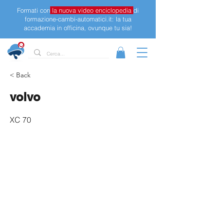
Formati con
la nuova video enciclopedia
di
formazione-cambi-automatici.it: la tua
accademia in officina, ovunque tu sia!
< Back
volvo
XC 70