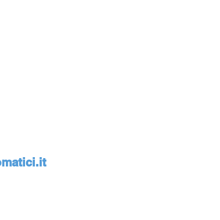
atici.it
monte, Italia