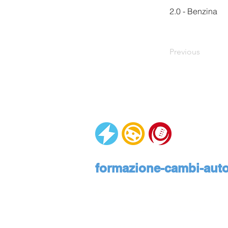
2.0 - Benzina
Previous
formazione-cambi-autom
Automotive Global Service
Via Rivalta, 23, 10095 Grugliasco, Torino, Pie
assistenza@formazione-cambi-automatici.it
Informativa privacy
Informativa cookies