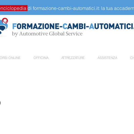
enciclopedia
di formazione-cambi-automatici.it: la tua accademi
ORSI ONLINE
OFFICINA
ATTREZZATURE
ASSISTENZA
CH
o