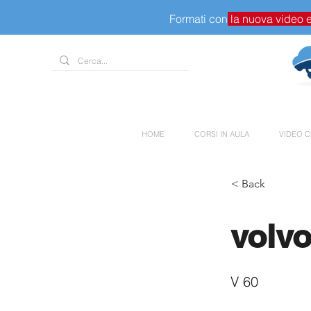
Formati con
la nuova video 
HOME
CORSI IN AULA
VIDEO C
< Back
volv
V 60