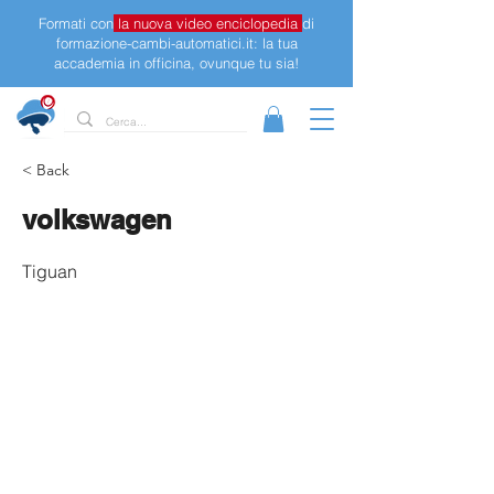
Formati con
la nuova video enciclopedia
di
formazione-cambi-automatici.it: la tua
accademia in officina, ovunque tu sia!
< Back
volkswagen
Tiguan