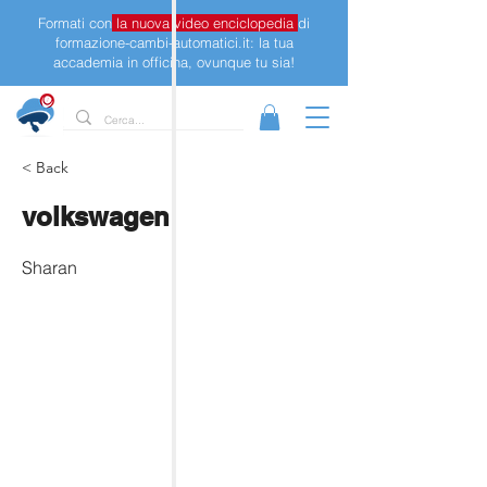
Formati con
la nuova video enciclopedia
di
formazione-cambi-automatici.it: la tua
accademia in officina, ovunque tu sia!
< Back
volkswagen
Sharan