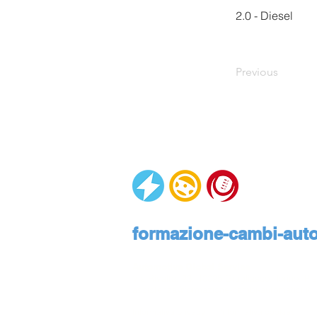
2.0 - Diesel
Previous
formazione-cambi-autom
Automotive Global Service
Via Rivalta, 23, 10095 Grugliasco, Torino, Pie
assistenza@formazione-cambi-automatici.it
Informativa privacy
Informativa cookies