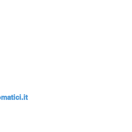
atici.it
monte, Italia