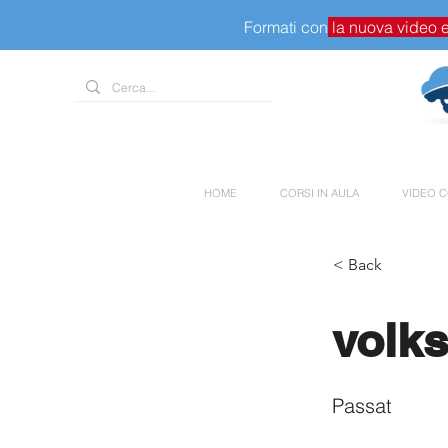
Formati con
la nuova video 
HOME
CORSI IN AULA
VIDEO C
< Back
volk
Passat