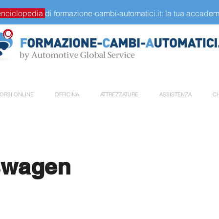
enciclopedia
di formazione-cambi-automatici.it: la tua accademi
ORSI ONLINE
OFFICINA
ATTREZZATURE
ASSISTENZA
CH
swagen