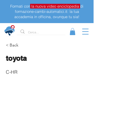
Formati con
la nuova video enciclopedia
di
formazione-cambi-automatici.it: la tua
accademia in officina, ovunque tu sia!
< Back
toyota
C-HR