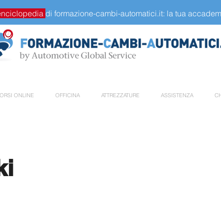
enciclopedia
di formazione-cambi-automatici.it: la tua accademi
ORSI ONLINE
OFFICINA
ATTREZZATURE
ASSISTENZA
CH
ki