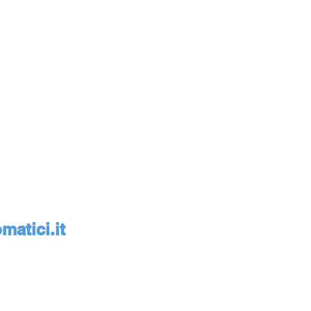
atici.it
monte, Italia