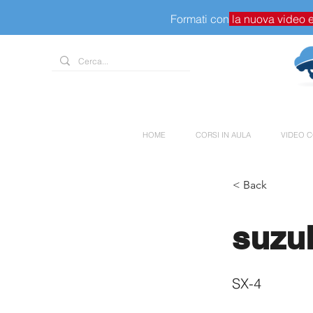
Formati con
la nuova video 
HOME
CORSI IN AULA
VIDEO C
< Back
suzu
SX-4