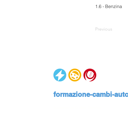
1.6 - Benzina
Previous
formazione-cambi-autom
Automotive Global Service
Via Rivalta, 23, 10095 Grugliasco, Torino, Pie
assistenza@formazione-cambi-automatici.it
Informativa privacy
Informativa cookies