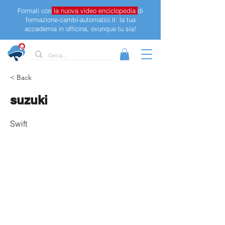
Formati con
la nuova video enciclopedia
di
formazione-cambi-automatici.it: la tua
accademia in officina, ovunque tu sia!
< Back
suzuki
Swift