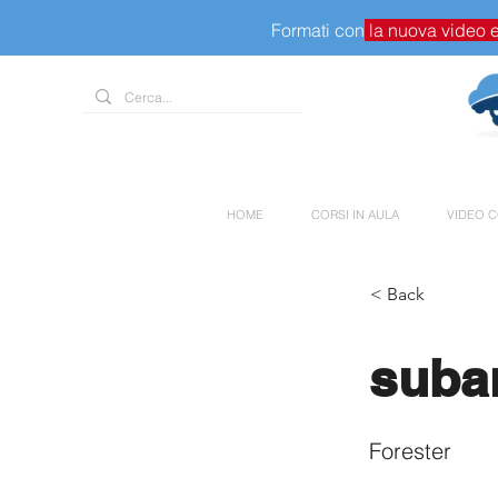
Formati con
la nuova video 
HOME
CORSI IN AULA
VIDEO C
< Back
suba
Forester