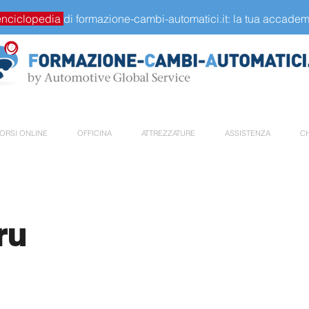
enciclopedia
di formazione-cambi-automatici.it: la tua accademi
ORSI ONLINE
OFFICINA
ATTREZZATURE
ASSISTENZA
CH
ru