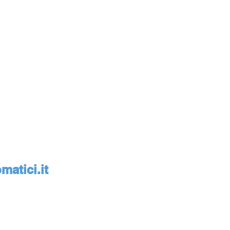
atici.it
monte, Italia