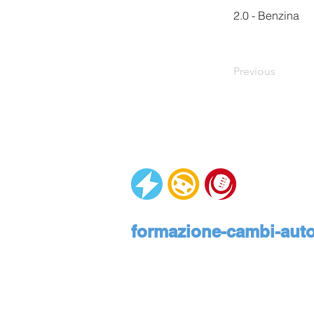
2.0 - Benzina
Previous
formazione-cambi-autom
Automotive Global Service
Via Rivalta, 23, 10095 Grugliasco, Torino, Pie
assistenza@formazione-cambi-automatici.it
Informativa privacy
Informativa cookies