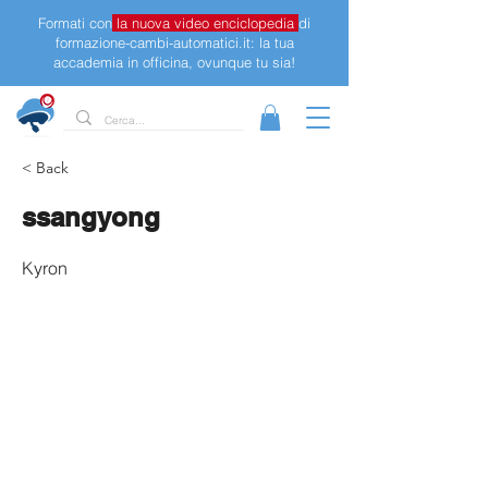
Formati con
la nuova video enciclopedia
di
formazione-cambi-automatici.it: la tua
accademia in officina, ovunque tu sia!
< Back
ssangyong
Kyron