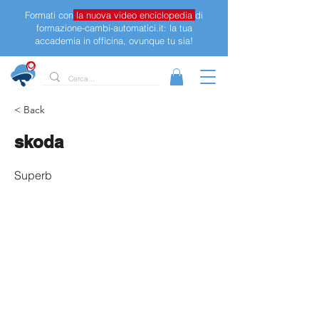
Formati con
la nuova video enciclopedia
di
formazione-cambi-automatici.it: la tua
accademia in officina, ovunque tu sia!
< Back
skoda
Superb