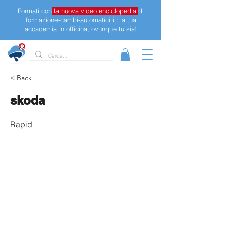
Formati con
la nuova video enciclopedia
di
formazione-cambi-automatici.it: la tua
accademia in officina, ovunque tu sia!
< Back
skoda
Rapid