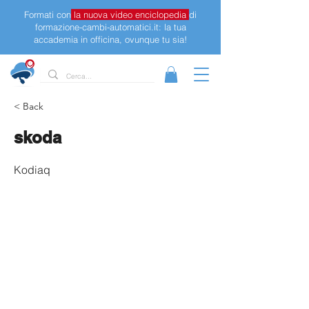
Formati con
la nuova video enciclopedia
di
formazione-cambi-automatici.it: la tua
accademia in officina, ovunque tu sia!
< Back
skoda
Kodiaq