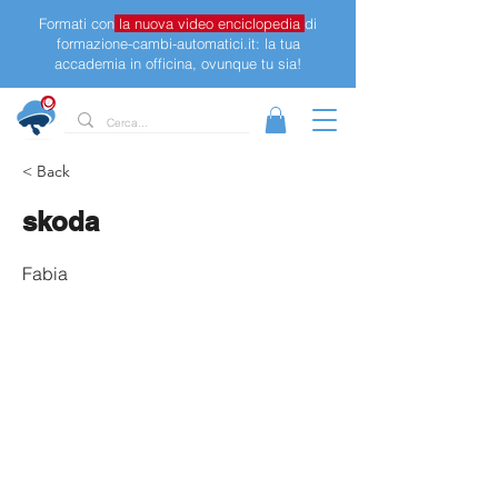
Formati con
la nuova video enciclopedia
di
formazione-cambi-automatici.it: la tua
accademia in officina, ovunque tu sia!
< Back
skoda
Fabia