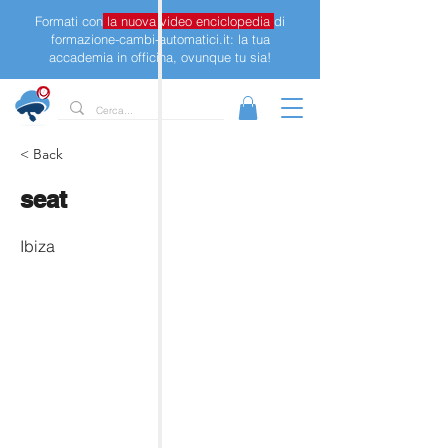
Formati con
la nuova video enciclopedia
di
formazione-cambi-automatici.it: la tua
accademia in officina, ovunque tu sia!
< Back
seat
Ibiza