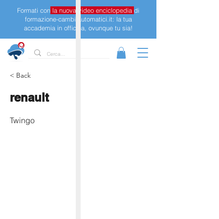
Formati con
la nuova video enciclopedia
di
formazione-cambi-automatici.it: la tua
accademia in officina, ovunque tu sia!
< Back
renault
Twingo