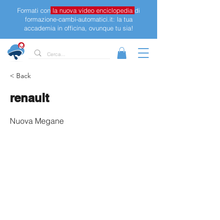
Formati con
la nuova video enciclopedia
di
formazione-cambi-automatici.it: la tua
accademia in officina, ovunque tu sia!
< Back
renault
Nuova Megane