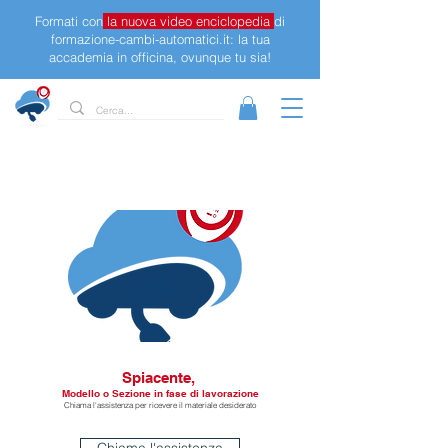
Formati con
la nuova video enciclopedia
di
formazione-cambi-automatici.it: la tua
accademia in officina, ovunque tu sia!
Spiacente,
Modello o Sezione in fase di lavorazione
Chiama l'assistenza per ricevere il materiale desiderato
Chiama l'assistenza