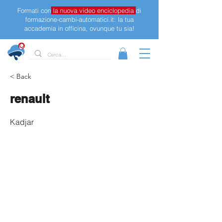
Formati con
la nuova video enciclopedia
di
formazione-cambi-automatici.it: la tua
accademia in officina, ovunque tu sia!
< Back
renault
Kadjar