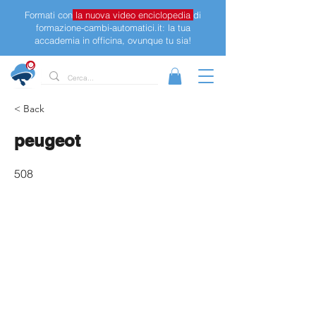
Formati con
la nuova video enciclopedia
di
formazione-cambi-automatici.it: la tua
accademia in officina, ovunque tu sia!
< Back
peugeot
508