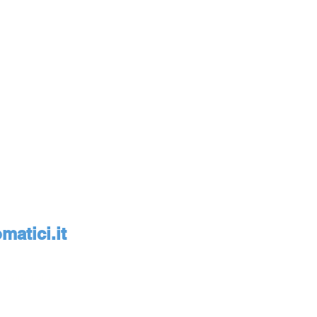
atici.it
monte, Italia