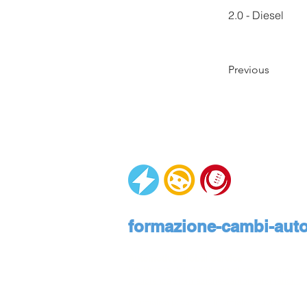
2.0 - Diesel
Previous
formazione-cambi-autom
Automotive Global Service
Via Rivalta, 23, 10095 Grugliasco, Torino, Pie
assistenza@formazione-cambi-automatici.it
Informativa privacy
Informativa cookies