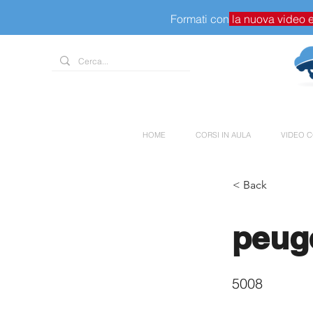
Formati con
la nuova video 
HOME
CORSI IN AULA
VIDEO C
< Back
peug
5008