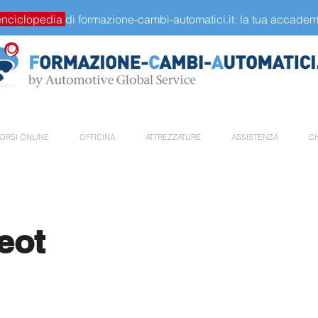
enciclopedia
di formazione-cambi-automatici.it: la tua accademi
ORSI ONLINE
OFFICINA
ATTREZZATURE
ASSISTENZA
CH
eot