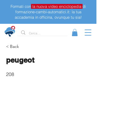
Formati con
la nuova video enciclopedia
di
formazione-cambi-automatici.it: la tua
accademia in officina, ovunque tu sia!
< Back
peugeot
208