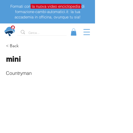
Formati con
la nuova video enciclopedia
di
formazione-cambi-automatici.it: la tua
accademia in officina, ovunque tu sia!
< Back
mini
Countryman