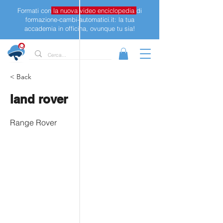
Formati con
la nuova video enciclopedia
di
formazione-cambi-automatici.it: la tua
accademia in officina, ovunque tu sia!
< Back
land rover
Range Rover