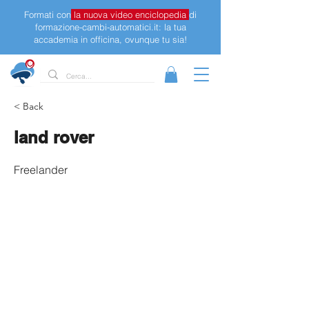
Formati con
la nuova video enciclopedia
di
formazione-cambi-automatici.it: la tua
accademia in officina, ovunque tu sia!
< Back
land rover
Freelander