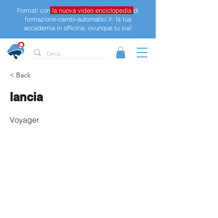
Formati con
la nuova video enciclopedia
di
formazione-cambi-automatici.it: la tua
accademia in officina, ovunque tu sia!
< Back
lancia
Voyager