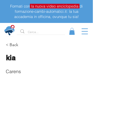
Formati con
la nuova video enciclopedia
di
formazione-cambi-automatici.it: la tua
accademia in officina, ovunque tu sia!
< Back
kia
Carens