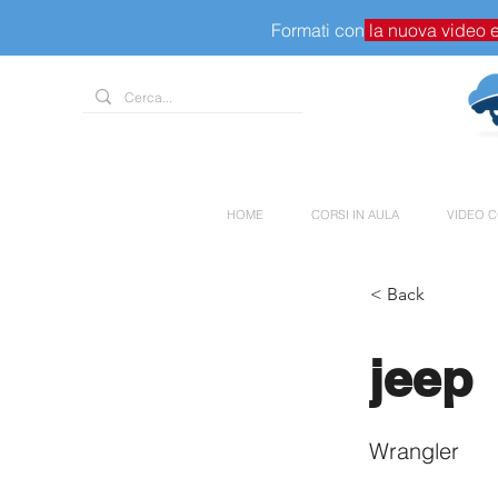
Formati con
la nuova video 
HOME
CORSI IN AULA
VIDEO C
< Back
jeep
Wrangler