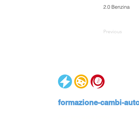
2.0 Benzina
Previous
formazione-cambi-autom
Automotive Global Service
Via Rivalta, 23, 10095 Grugliasco, Torino, Pie
assistenza@formazione-cambi-automatici.it
Informativa privacy
Informativa cookies