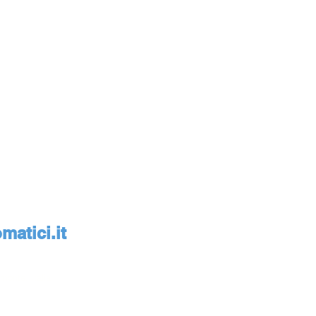
atici.it
monte, Italia