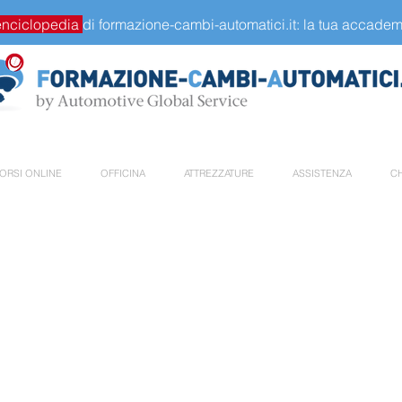
enciclopedia
di formazione-cambi-automatici.it: la tua accademi
ORSI ONLINE
OFFICINA
ATTREZZATURE
ASSISTENZA
CH