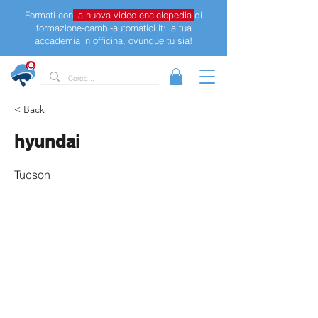
Formati con
la nuova video enciclopedia
di
formazione-cambi-automatici.it: la tua
accademia in officina, ovunque tu sia!
< Back
hyundai
Tucson