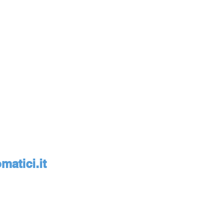
atici.it
monte, Italia