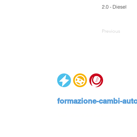
2.0 - Diesel
Previous
formazione-cambi-autom
Automotive Global Service
Via Rivalta, 23, 10095 Grugliasco, Torino, Pie
assistenza@formazione-cambi-automatici.it
Informativa privacy
Informativa cookies