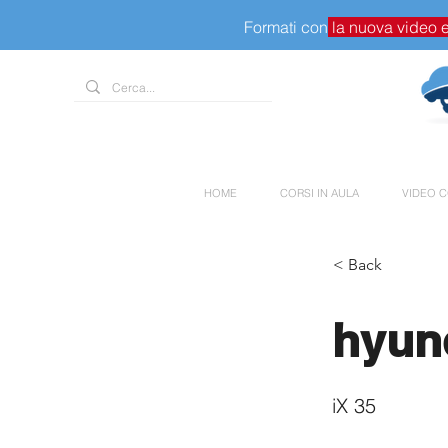
Formati con
la nuova video 
HOME
CORSI IN AULA
VIDEO C
< Back
hyun
iX 35