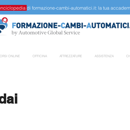
enciclopedia
di formazione-cambi-automatici.it: la tua accademi
ORSI ONLINE
OFFICINA
ATTREZZATURE
ASSISTENZA
CH
dai