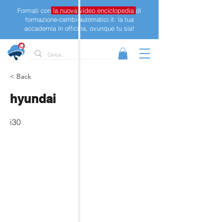
Formati con
la nuova video enciclopedia
di
formazione-cambi-automatici.it: la tua
accademia in officina, ovunque tu sia!
< Back
hyundai
i30