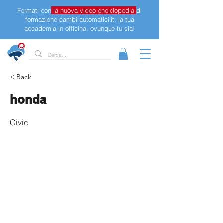
Formati con
la nuova video enciclopedia
di
formazione-cambi-automatici.it: la tua
accademia in officina, ovunque tu sia!
< Back
honda
Civic