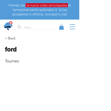
Formati con
la nuova video enciclopedia
di
formazione-cambi-automatici.it: la tua
accademia in officina, ovunque tu sia!
< Back
ford
Tourneo