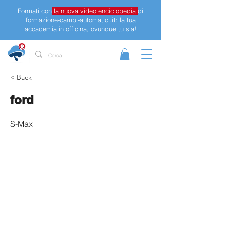
Formati con
la nuova video enciclopedia
di
formazione-cambi-automatici.it: la tua
accademia in officina, ovunque tu sia!
< Back
ford
S-Max