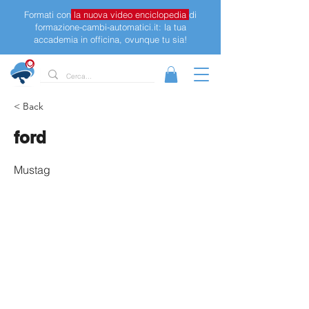
Formati con
la nuova video enciclopedia
di
formazione-cambi-automatici.it: la tua
accademia in officina, ovunque tu sia!
< Back
ford
Mustag