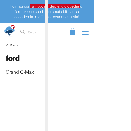
Formati con
la nuova video enciclopedia
di
formazione-cambi-automatici.it: la tua
accademia in officina, ovunque tu sia!
< Back
ford
Grand C-Max