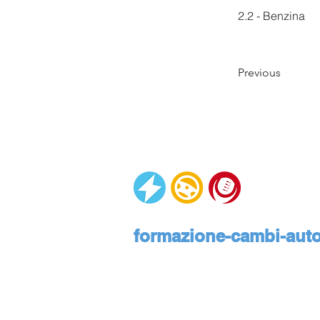
2.2 - Benzina
Previous
formazione-cambi-autom
Automotive Global Service
Via Rivalta, 23, 10095 Grugliasco, Torino, Pie
assistenza@formazione-cambi-automatici.it
Informativa privacy
Informativa cookies