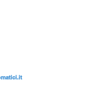
atici.it
monte, Italia