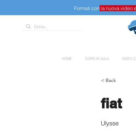
Formati con
la nuova video 
HOME
CORSI IN AULA
VIDEO C
< Back
fiat
Ulysse