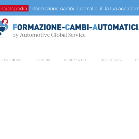
enciclopedia
di formazione-cambi-automatici.it: la tua accademi
ORSI ONLINE
OFFICINA
ATTREZZATURE
ASSISTENZA
CH