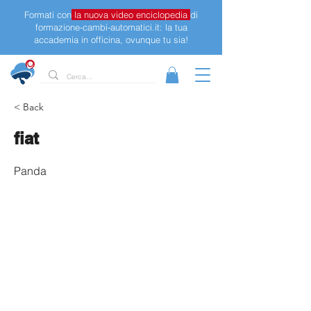
Formati con
la nuova video enciclopedia
di
formazione-cambi-automatici.it: la tua
accademia in officina, ovunque tu sia!
< Back
fiat
Panda