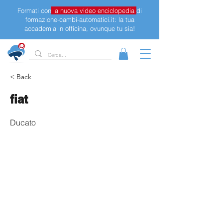
Formati con
la nuova video enciclopedia
di
formazione-cambi-automatici.it: la tua
accademia in officina, ovunque tu sia!
< Back
fiat
Ducato