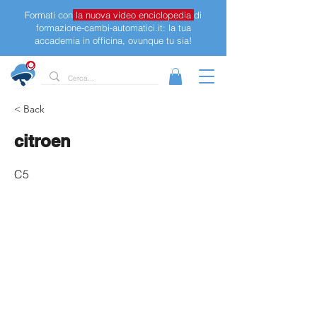
Formati con
la nuova video enciclopedia
di
formazione-cambi-automatici.it: la tua
accademia in officina, ovunque tu sia!
< Back
citroen
C5