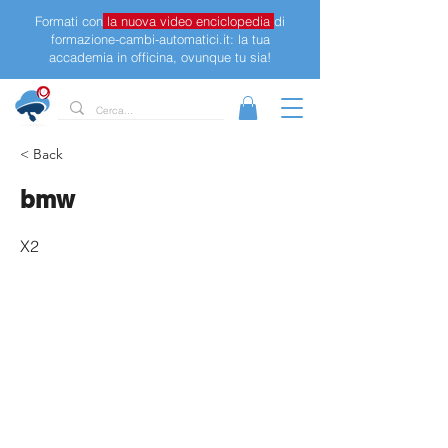
Formati con
la nuova video enciclopedia
di
formazione-cambi-automatici.it: la tua
accademia in officina, ovunque tu sia!
< Back
bmw
X2