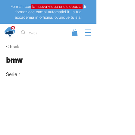
Formati con
la nuova video enciclopedia
di
formazione-cambi-automatici.it: la tua
accademia in officina, ovunque tu sia!
< Back
bmw
Serie 1