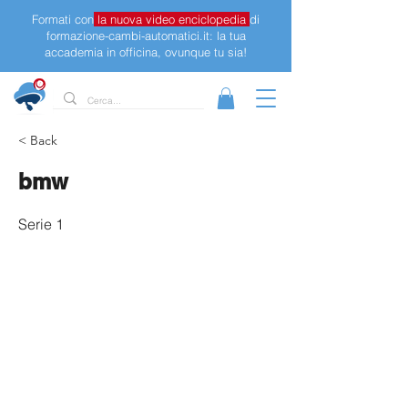
Formati con
la nuova video enciclopedia
di
formazione-cambi-automatici.it: la tua
accademia in officina, ovunque tu sia!
< Back
bmw
Serie 1