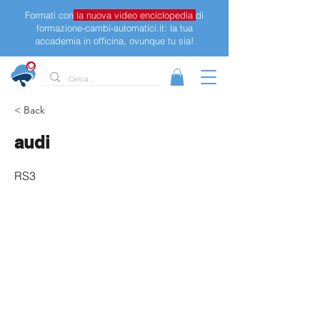
Formati con
la nuova video enciclopedia
di
formazione-cambi-automatici.it: la tua
accademia in officina, ovunque tu sia!
< Back
audi
RS3