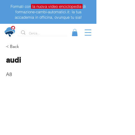
Formati con
la nuova video enciclopedia
di
formazione-cambi-automatici.it: la tua
accademia in officina, ovunque tu sia!
< Back
audi
A8