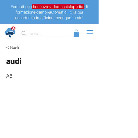
Formati con
la nuova video enciclopedia
di
formazione-cambi-automatici.it: la tua
accademia in officina, ovunque tu sia!
< Back
audi
A8