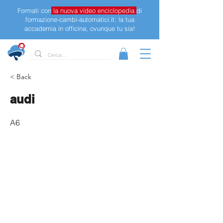
Formati con
la nuova video enciclopedia
di
formazione-cambi-automatici.it: la tua
accademia in officina, ovunque tu sia!
< Back
audi
A6