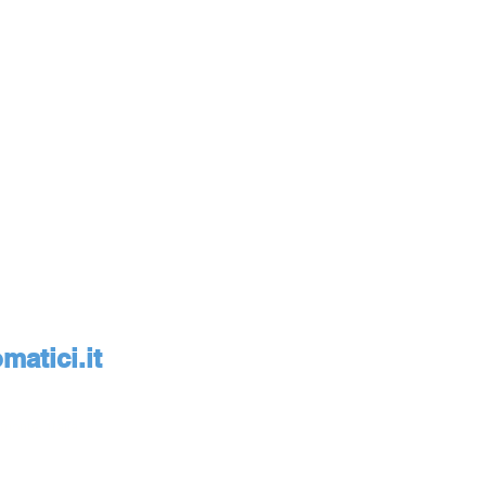
atici.it
monte, Italia