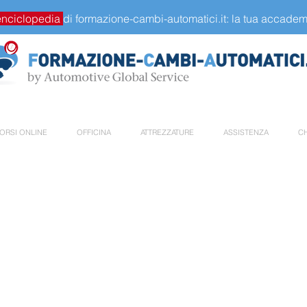
enciclopedia
di formazione-cambi-automatici.it: la tua accademi
ORSI ONLINE
OFFICINA
ATTREZZATURE
ASSISTENZA
CH