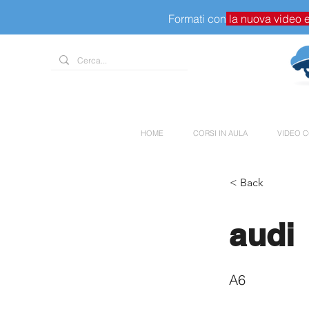
Formati con
la nuova video 
HOME
CORSI IN AULA
VIDEO C
< Back
audi
A6