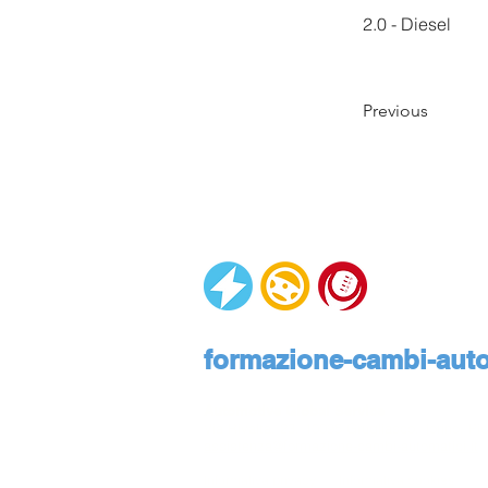
2.0 - Diesel
Previous
formazione-cambi-autom
Automotive Global Service
Via Rivalta, 23, 10095 Grugliasco, Torino, Pie
assistenza@formazione-cambi-automatici.it
Informativa privacy
Informativa cookies