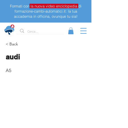
Formati con
la nuova video enciclopedia
di
formazione-cambi-automatici.it: la tua
accademia in officina, ovunque tu sia!
< Back
audi
A5